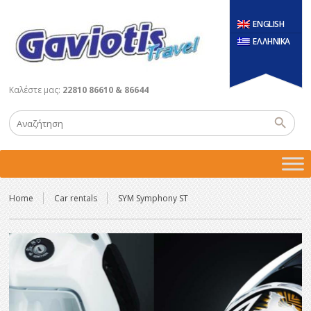
ENGLISH
ΕΛΛΗΝΙΚΑ
Καλέστε μας:
22810 86610 & 86644
Home
Car rentals
SYM Symphony ST