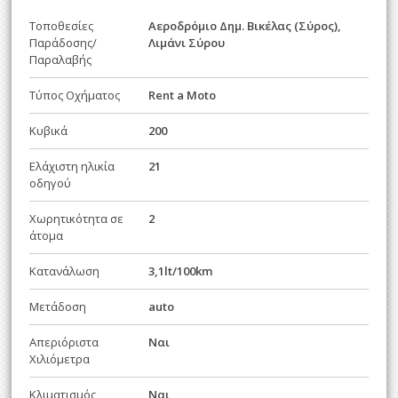
Τοποθεσίες
Αεροδρόμιο Δημ. Βικέλας (Σύρος),
Παράδοσης/
Λιμάνι Σύρου
Παραλαβής
Τύπος Οχήματος
Rent a Moto
Κυβικά
200
Ελάχιστη ηλικία
21
οδηγού
Χωρητικότητα σε
2
άτομα
Κατανάλωση
3,1lt/100km
Μετάδοση
auto
Απεριόριστα
Ναι
Χιλιόμετρα
Κλιματισμός
Ναι