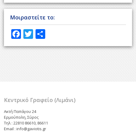
Μοιραστείτε το:
F
T
Μ
ac
w
οι
e
itt
ρ
b
er
α
o
σ
o
τε
k
ίτ
ε
Κεντρικό Γραφείο (Λιμάνι)
Ακτή Παπάγου 24
Ερμούπολη, Σύρος
Τηλ : 22810 86610, 86611
Email : info@gaviotis.gr