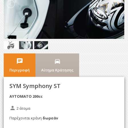
chat
directions_car
Περιγραφή
Αίτημα Κράτησης
SYM Symphony ST
AYTOMATO 200cc
person
2 άτομα
Παρέχονται κράνη
δωρεάν