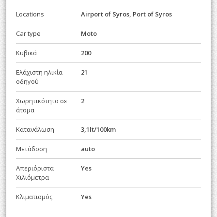
Locations
Airport of Syros, Port of Syros
Car type
Moto
Κυβικά
200
Ελάχιστη ηλικία
21
οδηγού
Χωρητικότητα σε
2
άτομα
Κατανάλωση
3,1lt/100km
Μετάδοση
auto
Απεριόριστα
Yes
Χιλιόμετρα
Κλιματισμός
Yes