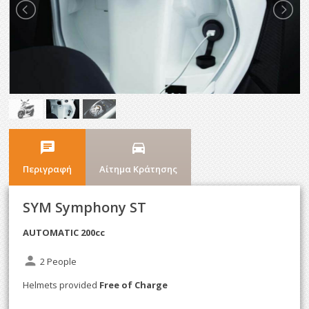
chat
directions_car
Περιγραφή
Αίτημα Κράτησης
SYM Symphony ST
AUTOMATIC 200cc
person
2 People
Helmets provided
Free of Charge