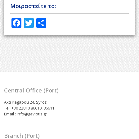
Μοιραστείτε το:
F
T
S
ac
w
h
e
itt
ar
b
er
e
o
o
k
Central Office (Port)
Akti Pagapou 24, Syros
Tel :+30 22810 86610, 86611
Email : info@gaviotis.gr
Branch (Port)