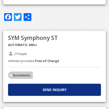
F
T
S
ac
w
h
e
itt
ar
SYM Symphony ST
b
er
e
AUTOMATIC 200cc
o
o
person
2 People
k
Helmets provided
Free of Charge
Automatic
SEND INQUIRY