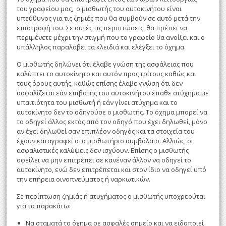
του γραφείου μας, ο μισθωτής του αυτοκινήτου είναι
υπεύθυνος για τις ζημιές που θα συμβούν σε αυτό μετά την
επιστροφή του. Σε αυτές τις περιπτώσεις θα πρέπει να
περιμένετε μέχρι την στιγμή που το γραφείο θα ανοίξει και ο
υπάλληλος παραλάβει τα κλειδιά και ελέγξει το όχημα.
Ο μισθωτής δηλώνει ότι έλαβε γνώση της ασφάλειας που
καλύπτει το αυτοκίνητο και αυτόν προς τρίτους καθώς και
τους όρους αυτής, καθώς επίσης έλαβε γνώση ότι δεν
ασφαλίζεται εάν επιβάτης του αυτοκινήτου έπαθε ατύχημα με
υπαιτιότητα του μισθωτή ή εάν γίνει ατύχημα και το
αυτοκίνητο δεν το οδηγούσε ο μισθωτής. Το όχημα μπορεί να
το οδηγεί άλλος εκτός από τον οδηγό που έχει δηλωθεί, μόνο
αν έχει δηλωθεί σαν επιπλέον οδηγός και τα στοιχεία του
έχουν καταγραφεί στο μισθωτήριο συμβόλαιο. Αλλιώς, οι
ασφαλιστικές καλύψεις δεν ισχύουν. Επίσης ο μισθωτής
οφείλει να μην επιτρέπει σε κανέναν άλλον να οδηγεί το
αυτοκίνητο, ενώ δεν επιτρέπεται και στον ίδιο να οδηγεί υπό
την επήρεια οινοπνεύματος ή ναρκωτικών.
Σε περίπτωση ζημιάς ή ατυχήματος ο μισθωτής υποχρεούται
για τα παρακάτω:
Να σταματά το όχημα σε ασφαλές σημείο και να ειδοποιεί