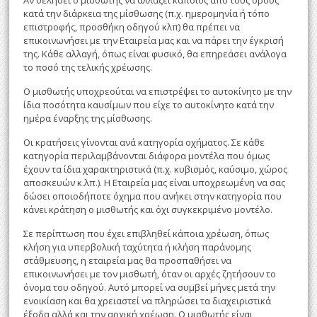
Αν θελήσει ο μισθωτής να αλλάξει κάποιος από τους όρους
κατά την διάρκεια της μίσθωσης (π.χ. ημερομηνία ή τόπο
επιστροφής, προσθήκη οδηγού κλπ) θα πρέπει να
επικοινωνήσει με την Εταιρεία μας και να πάρει την έγκρισή
της. Κάθε αλλαγή, όπως είναι φυσικό, θα επηρεάσει ανάλογα
το ποσό της τελικής χρέωσης.
Ο μισθωτής υποχρεούται να επιστρέψει το αυτοκίνητο με την
ίδια ποσότητα καυσίμων που είχε το αυτοκίνητο κατά την
ημέρα έναρξης της μίσθωσης.
Οι κρατήσεις γίνονται ανά κατηγορία οχήματος. Σε κάθε
κατηγορία περιλαμβάνονται διάφορα μοντέλα που όμως
έχουν τα ίδια χαρακτηριστικά (π.χ. κυβισμός, καύσιμο, χώρος
αποσκευών κ.λπ.). Η Εταιρεία μας είναι υποχρεωμένη να σας
δώσει οποιοδήποτε όχημα που ανήκει στην κατηγορία που
κάνει κράτηση ο μισθωτής και όχι συγκεκριμένο μοντέλο.
Σε περίπτωση που έχει επιβληθεί κάποια χρέωση, όπως
κλήση για υπερβολική ταχύτητα ή κλήση παράνομης
στάθμευσης, η εταιρεία μας θα προσπαθήσει να
επικοινωνήσει με τον μισθωτή, όταν οι αρχές ζητήσουν το
όνομα του οδηγού. Αυτό μπορεί να συμβεί μήνες μετά την
ενοικίαση και θα χρειαστεί να πληρώσει τα διαχειριστικά
έξοδα αλλά και την αρχική χρέωση. Ο μισθωτής είναι