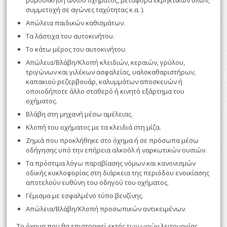
ρυμούλκηση άλλου οχήματος, μεταφορά εκρηκτικών υλών,
συμμετοχή σε αγώνες ταχύτητας κ.α. ).
Απώλεια παιδικών καθισμάτων.
Τα λάστιχα του αυτοκινήτου.
Το κάτω μέρος του αυτοκινήτου.
Απώλεια/Βλάβη/Κλοπή κλειδιών, κεραιών, γρύλου,
τριγώνων και γιλέκων ασφαλείας, υαλοκαθαριστήρων,
καπακιού ρεζερβουάρ, καλυμμάτων αποσκευών ή
οποιοδήποτε άλλο σταθερό ή κινητό εξάρτημα του
οχήματος.
Βλάβη στη μηχανή μέσω αμέλειας.
Κλοπή του οχήματος με τα κλειδιά στη μίζα.
Ζημιά που προκλήθηκε στο όχημα ή σε πρόσωπα μέσω
οδήγησης υπό την επήρεια αλκοόλ ή ναρκωτικών ουσιών.
Τα πρόστιμα λόγω παραβίασης νόμων και κανονισμών
οδικής κυκλοφορίας στη διάρκεια της περιόδου ενοικίασης
αποτελούν ευθύνη του οδηγού του οχήματος.
Γέμισμα με εσφαλμένο τύπο βενζίνης.
Απώλεια/Βλάβη/Κλοπή προσωπικών αντικειμένων.
Το όχημα που θα επιστραφεί εκτός των ωρών λειτουργίας