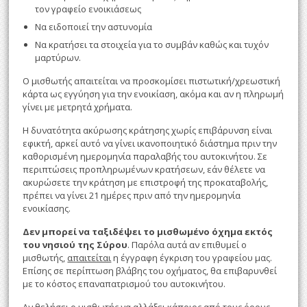
τον γραφείο ενοικιάσεως
Να ειδοποιεί την αστυνομία
Να κρατήσει τα στοιχεία για το συμβάν καθώς και τυχόν
μαρτύρων.
Ο μισθωτής απαιτείται να προσκομίσει πιστωτική/χρεωστική
κάρτα ως εγγύηση για την ενοικίαση, ακόμα και αν η πληρωμή
γίνει με μετρητά χρήματα.
Η δυνατότητα ακύρωσης κράτησης χωρίς επιβάρυνση είναι
εφικτή, αρκεί αυτό να γίνει ικανοποιητικό διάστημα πριν την
καθορισμένη ημερομηνία παραλαβής του αυτοκινήτου. Σε
περιπτώσεις προπληρωμένων κρατήσεων, εάν θέλετε να
ακυρώσετε την κράτηση με επιστροφή της προκαταβολής,
πρέπει να γίνει 21 ημέρες πριν από την ημερομηνία
ενοικίασης.
Δεν μπορεί να ταξιδέψει το μισθωμένο όχημα εκτός
του νησιού της Σύρου
. Παρόλα αυτά αν επιθυμεί ο
μισθωτής,
απαιτείται
η έγγραφη έγκριση του γραφείου μας.
Επίσης σε περίπτωση βλάβης του οχήματος, θα επιβαρυνθεί
με το κόστος επαναπατρισμού του αυτοκινήτου.