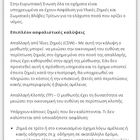
Στην Ευρωπαϊκή Ένωση όλα τα οχήματα είναι
υποχρεωμένα να έχουν Ασφάλιση για Υλικές Ζημιές και
Σωματικές Βλάβες Τρίτων για τα ελάχιστα ποσά που ορίζει ο
νόμος.
Επιπλέον ασφαλιστικές καλύψεις
Απαλλαγή από Ίδιες Ζημιές (CDW) – Με αυτή την κάλυψη ο
μισθωτής μπορεί να μειώσει την οικονομική του ευθύνη σε
περίπτωση ζημιάς στο όχημα μόνο στο ποσό της απαλλαγής,
όπως έχει καθορισθεί στην αρχή της μίσθωσης. Εάν δεν
προστεθεί αυτή η πρόσθετη υπηρεσία και το όχημα υποστεί
έπειτα ζημιές κατά την επιστροφή, θα υποχρεωθεί να
πληρώσει το κόστος ή την επισκευή. (Εκτός από περιπτώσεις
κακής συμπεριφοράς ή βαριάς αμέλειας
Απαλλαγή Κλοπής (TP) – Ο μισθωτής έχει τη δυνατότητα να
μειώσει την οικονομική του ευθύνη σε περίπτωση κλοπής.
Υπάρχουν κάποιες ζημιές που δεν καλύπτονται. Τι δεν
καλύπτεται από οποιαδήποτε ασφάλιση:
Ζημιά σε τρίτο ή στο ενοικιασμένο όχημα λόγω αμέλειας ή
κακής οδήγησης (π.χ. οδήγηση σε ακατάλληλο δρόμο,