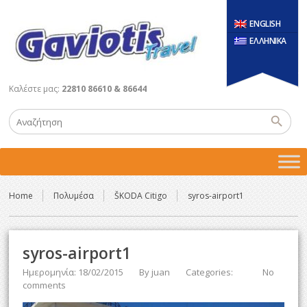
ENGLISH
ΕΛΛΗΝΙΚΑ
Καλέστε μας:
22810 86610 & 86644
Home
Πολυμέσα
ŠKODA Citigo
syros-airport1
syros-airport1
Ημερομηνία: 18/02/2015
By
juan
Categories:
No
comments