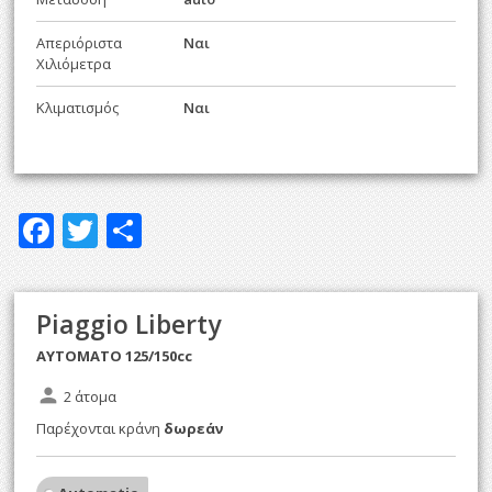
Απεριόριστα
Ναι
Χιλιόμετρα
Κλιματισμός
Ναι
F
T
Μ
ac
w
οι
e
itt
ρ
Piaggio Liberty
b
er
α
AYTOMATO 125/150cc
o
σ
o
τε
person
2 άτομα
k
ίτ
Παρέχονται κράνη
δωρεάν
ε