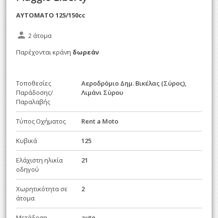
AYTOMATO 125/150cc
person
2 άτομα
Παρέχονται κράνη
δωρεάν
Τοποθεσίες
Αεροδρόμιο Δημ. Βικέλας (Σύρος),
Παράδοσης/
Λιμάνι Σύρου
Παραλαβής
Τύπος Οχήματος
Rent a Moto
Κυβικά
125
Ελάχιστη ηλικία
21
οδηγού
Χωρητικότητα σε
2
άτομα
Μετάδοση
auto