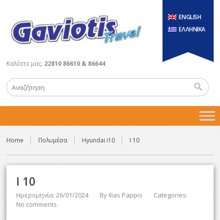
ENGLISH
ΕΛΛΗΝΙΚΑ
Καλέστε μας:
22810 86610 & 86644
Home
Πολυμέσα
Hyundai i10
I 10
I 10
Ημερομηνία: 26/01/2024
By
Ilias Pappis
Categories:
No comments