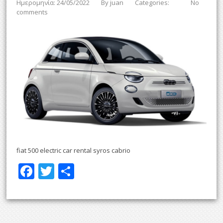
Ημερομηνία: 24/05/2022
By
juan
Categories:
No
comments
fiat 500 electric car rental syros cabrio
F
T
Μ
ac
w
οι
e
itt
ρ
b
er
α