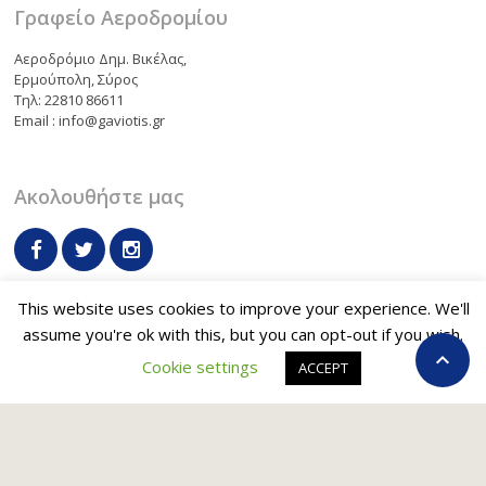
Γραφείο Αεροδρομίου
Αεροδρόμιο Δημ. Βικέλας,
Ερμούπολη, Σύρος
Τηλ: 22810 86611
Email : info@gaviotis.gr
Ακολουθήστε μας
This website uses cookies to improve your experience. We'll
assume you're ok with this, but you can opt-out if you wish.
Όροι και Προϋποθέσεις
Επικοινωνία

Cookie settings
ACCEPT
© 2015-2022. Με την επιφύλαξη παντός δικαιώματος.
English
Ελληνικα