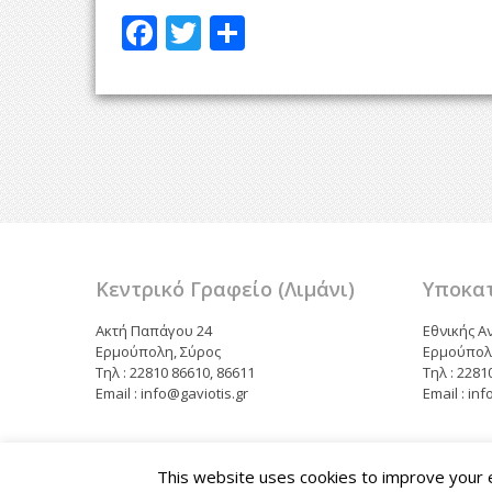
F
T
Μ
ac
w
οι
e
itt
ρ
b
er
α
o
σ
o
τε
k
ίτ
ε
Κεντρικό Γραφείο (Λιμάνι)
Υποκατ
Ακτή Παπάγου 24
Εθνικής Α
Ερμούπολη, Σύρος
Ερμούπολ
Τηλ : 22810 86610, 86611
Τηλ : 2281
Email : info@gaviotis.gr
Email : in
This website uses cookies to improve your ex
© 2015-2022. Με την επιφύλαξη παντός δικαιώματος.