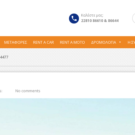
Καλέστε μας:
22810 86610 & 86644
ΜΕΤΑΦΟΡΕΣ
RENT A CAR
RENT A MOTO
ΔΡΟΜΟΛΌΓΙΑ
Η Σ
64477
s:
No comments