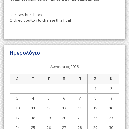
I am raw html block.
Click edit button to change this html
Ημερολόγιο
Αύγουστος 2026
Δ
Τ
Τ
Π
Π
Σ
Κ
1
2
3
4
5
6
7
8
9
10
11
12
13
14
15
16
17
18
19
20
21
22
23
24
25
26
27
28
29
30