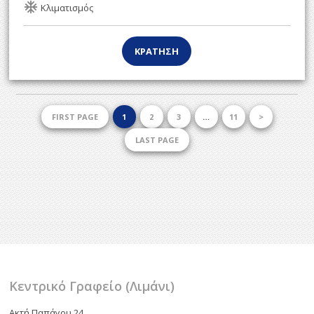
ac_unit
Κλιματισμός
ΚΡΑΤΗΣΗ
FIRST PAGE
1
2
3
…
11
>
LAST PAGE
Κεντρικό Γραφείο (Λιμάνι)
Ακτή Παπάγου 24