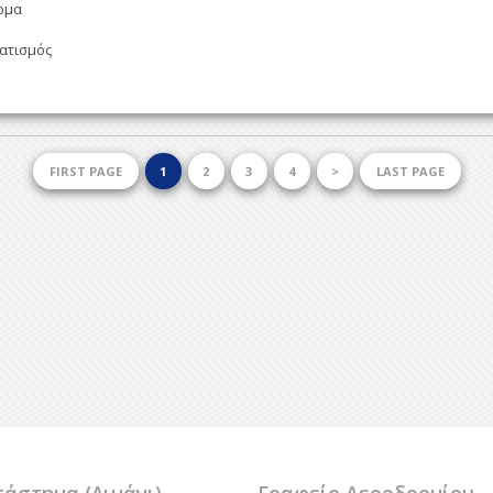
ομα
ατισμός
FIRST PAGE
1
2
3
4
>
LAST PAGE