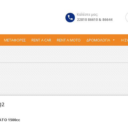
Καλέστε μας:
22810 86610 & 86644
ΜΕΤΑΦΟΡΕΣ
RENT A CAR
RENT A MOTO
ΔΡΟΜΟΛΌΓΙΑ
Η Σ
Q2
ΤΟ 1500cc