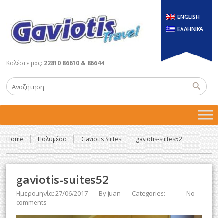
ENGLISH
ΕΛΛΗΝΙΚΑ
Καλέστε μας:
22810 86610 & 86644
Home
Πολυμέσα
Gaviotis Suites
gaviotis-suites52
gaviotis-suites52
Ημερομηνία: 27/06/2017
By
juan
Categories:
No
comments