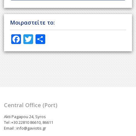
Μοιραστείτε το:
F
T
S
ac
w
h
e
itt
ar
b
er
e
o
o
k
Central Office (Port)
Akti Pagapou 24, Syros
Tel :+30 22810 86610, 86611
Email : info@gaviotis.gr