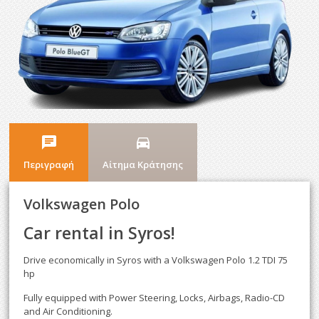
chat
directions_car
Περιγραφή
Αίτημα Κράτησης
Volkswagen Polo
Car rental in Syros!
Drive economically in Syros with a Volkswagen Polo 1.2 TDI 75
hp
Fully equipped with Power Steering, Locks, Airbags, Radio-CD
and Air Conditioning.