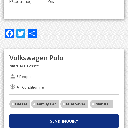
Κλιματισμός
Yes
F
T
S
ac
w
h
e
itt
ar
Volkswagen Polo
b
er
e
MANUAL 1200cc
o
o
person
5 People
k
ac_unit
Air Conditioning
Diesel
Family Car
Fuel Saver
Manual
SEND INQUIRY