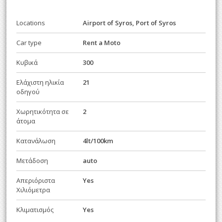
Locations
Airport of Syros, Port of Syros
Car type
Rent a Moto
Κυβικά
300
Ελάχιστη ηλικία
21
οδηγού
Χωρητικότητα σε
2
άτομα
Κατανάλωση
4lt/100km
Μετάδοση
auto
Απεριόριστα
Yes
Χιλιόμετρα
Κλιματισμός
Yes