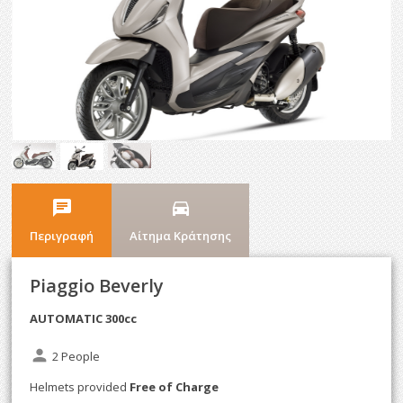
chat
directions_car
Περιγραφή
Αίτημα Κράτησης
Piaggio Beverly
AUTOMATIC 300cc
person
2 People
Helmets provided
Free of Charge