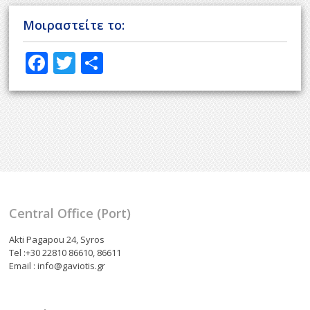
Μοιραστείτε το:
F
T
S
ac
w
h
e
itt
ar
b
er
e
o
o
k
Central Office (Port)
Akti Pagapou 24, Syros
Tel :+30 22810 86610, 86611
Email : info@gaviotis.gr