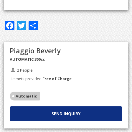
F
T
S
ac
w
h
e
itt
ar
Piaggio Beverly
b
er
e
AUTOMATIC 300cc
o
o
person
2 People
k
Helmets provided
Free of Charge
Automatic
SEND INQUIRY